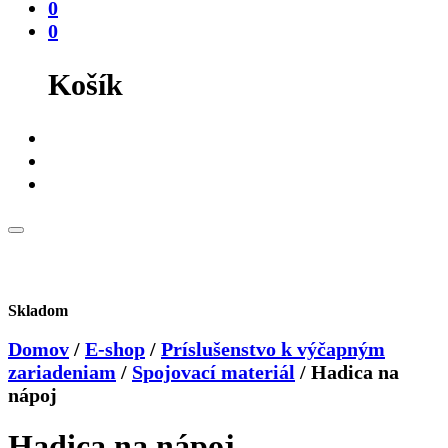
0
0
Košík
Skladom
Domov
/
E-shop
/
Príslušenstvo k výčapným
zariadeniam
/
Spojovací materiál
/
Hadica na
nápoj
Hadica na nápoj