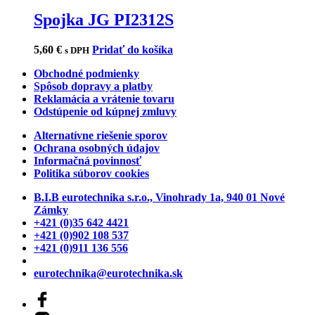
Spojka JG PI2312S
5,60
€
Pridať do košíka
s DPH
Obchodné podmienky
Spôsob dopravy a platby
Reklamácia a vrátenie tovaru
Odstúpenie od kúpnej zmluvy
Alternatívne riešenie sporov
Ochrana osobných údajov
Informačná povinnosť
Politika súborov cookies
B.I.B eurotechnika s.r.o., Vinohrady 1a, 940 01 Nové
Zámky
+421 (0)35 642 4421
+421 (0)902 108 537
+421 (0)911 136 556
eurotechnika@eurotechnika.sk