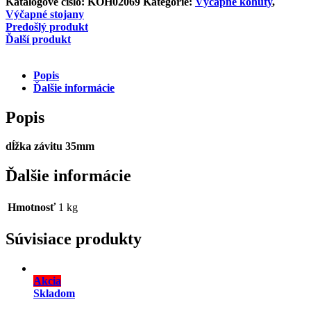
Katalógové číslo:
KOH02069
Kategórie:
Výčapné kohúty
,
Výčapné stojany
Predošlý produkt
Ďalší produkt
Popis
Ďalšie informácie
Popis
dĺžka závitu 35mm
Ďalšie informácie
Hmotnosť
1 kg
Súvisiace produkty
Akcia
Skladom