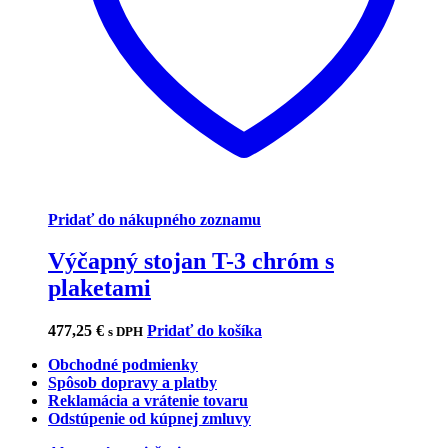
Pridať do nákupného zoznamu
Výčapný stojan T-3 chróm s
plaketami
477,25
€
Pridať do košíka
s DPH
Obchodné podmienky
Spôsob dopravy a platby
Reklamácia a vrátenie tovaru
Odstúpenie od kúpnej zmluvy