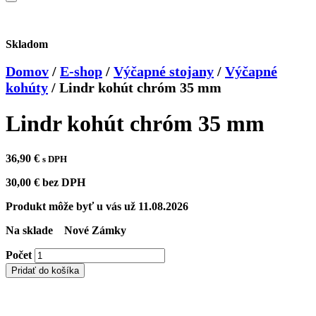
Skladom
Domov
/
E-shop
/
Výčapné stojany
/
Výčapné
kohúty
/
Lindr kohút chróm 35 mm
Lindr kohút chróm 35 mm
36,90
€
s DPH
30,00
€
bez DPH
Produkt môže byť u vás už
11.08.2026
Na sklade
Nové Zámky
Počet
Pridať do košíka