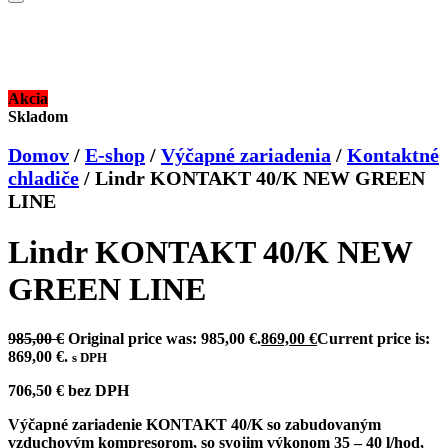
Akcia
Skladom
Domov
/
E-shop
/
Výčapné zariadenia
/
Kontaktné
chladiče
/
Lindr KONTAKT 40/K NEW GREEN
LINE
Lindr KONTAKT 40/K NEW
GREEN LINE
985,00
€
Original price was: 985,00 €.
869,00
€
Current price is:
869,00 €.
s DPH
706,50
€
bez DPH
Výčapné zariadenie
KONTAKT 40
/
K so zabudovaným
vzduchovým kompresorom
, so svojim výkonom 35 – 40 l/hod,