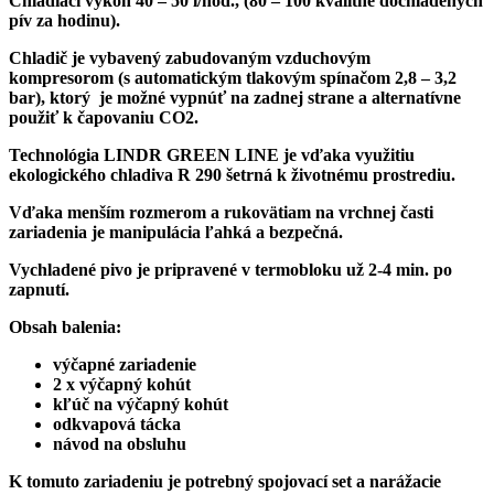
Chladiaci výkon 40 – 50 l/hod., (
8
0
– 100 kvalitne dochladených
pív za hodinu
).
Chladič je vybavený
zabudovaným vzduchovým
kompresorom
(s automatickým tlakovým spínačom 2,8 – 3,2
bar), ktorý je možné vypnúť na zadnej strane a alternatívne
použiť k čapovaniu CO2.
Technológia LINDR GREEN LINE je vďaka využitiu
ekologického chladiva R 290 šetrná k životnému prostrediu.
Vďaka menším rozmerom a rukovätiam na vrchnej časti
zariadenia je manipulácia ľahká a bezpečná.
Vychladené pivo je pripravené v termobloku už 2-4 min. po
zapnutí.
Obsah balenia:
výčapné zariadenie
2 x výčapný kohút
kľúč na výčapný kohút
odkvapová tácka
návod na obsluhu
K tomuto zariadeniu je potrebný spojovací set a narážacie