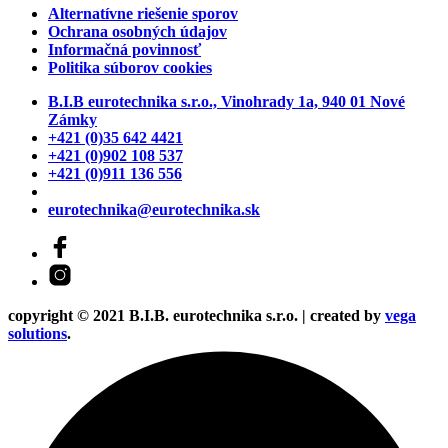
Alternatívne riešenie sporov
Ochrana osobných údajov
Informačná povinnosť
Politika súborov cookies
B.I.B eurotechnika s.r.o., Vinohrady 1a, 940 01 Nové
Zámky
+421 (0)35 642 4421
+421 (0)902 108 537
+421 (0)911 136 556
eurotechnika@eurotechnika.sk
copyright © 2021 B.I.B. eurotechnika s.r.o. | created by
vega
solutions
.