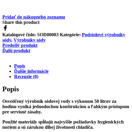
Pridať do nákupného zoznamu
Share this product
Katalógové číslo:
SOD00003
Kategórie:
Podstolové výrobníky
sódy
,
Výrobníky sódy
Predošlý produkt
Ďalší produkt
Popis
Ďalšie informácie
Recenzie (0)
Popis
Osvedčený výrobník sódovej vody s výkonom 50 litrov za
hodinu
vyniká jednoduchou konštrukciou a ľahkým prístupom
pre servisné zásahy.
Použité materiály spĺňajú najvyššie požiadavky hygienických
noriem a sú zárukou dlhej životnosti chladiča.