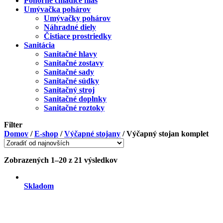
Ponorné chladiče fliaš
Umývačka pohárov
Umývačky pohárov
Náhradné diely
Čistiace prostriedky
Sanitácia
Sanitačné hlavy
Sanitačné zostavy
Sanitačné sady
Sanitačné súdky
Sanitačný stroj
Sanitačné doplnky
Sanitačné roztoky
Filter
Domov
/
E-shop
/
Výčapné stojany
/
Výčapný stojan komplet
Zobrazených 1–20 z 21 výsledkov
Skladom