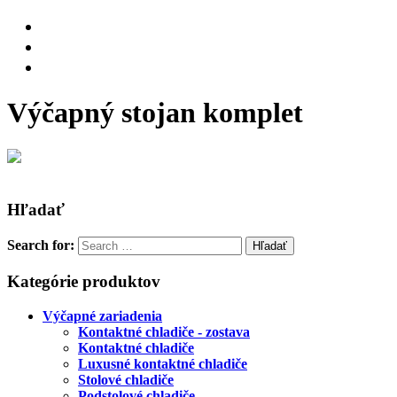
Výčapný stojan komplet
Hľadať
Search for:
Kategórie produktov
Výčapné zariadenia
Kontaktné chladiče - zostava
Kontaktné chladiče
Luxusné kontaktné chladiče
Stolové chladiče
Podstolové chladiče