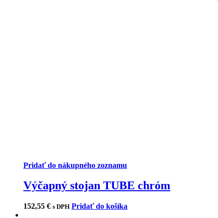
Pridať do nákupného zoznamu
Výčapný stojan TUBE chróm
152,55
€
Pridať do košíka
s DPH