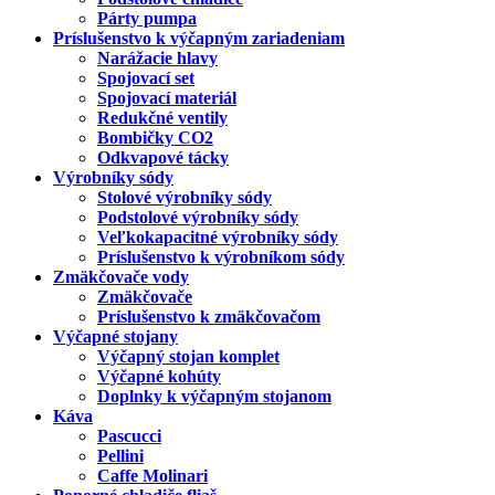
Párty pumpa
Príslušenstvo k výčapným zariadeniam
Narážacie hlavy
Spojovací set
Spojovací materiál
Redukčné ventily
Bombičky CO2
Odkvapové tácky
Výrobníky sódy
Stolové výrobníky sódy
Podstolové výrobníky sódy
Veľkokapacitné výrobníky sódy
Príslušenstvo k výrobníkom sódy
Zmäkčovače vody
Zmäkčovače
Príslušenstvo k zmäkčovačom
Výčapné stojany
Výčapný stojan komplet
Výčapné kohúty
Doplnky k výčapným stojanom
Káva
Pascucci
Pellini
Caffe Molinari