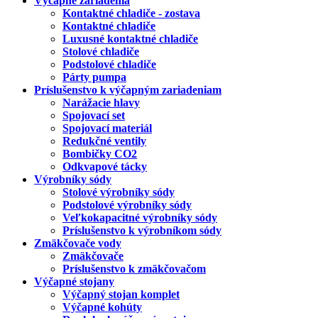
Výčapné zariadenia
Kontaktné chladiče - zostava
Kontaktné chladiče
Luxusné kontaktné chladiče
Stolové chladiče
Podstolové chladiče
Párty pumpa
Príslušenstvo k výčapným zariadeniam
Narážacie hlavy
Spojovací set
Spojovací materiál
Redukčné ventily
Bombičky CO2
Odkvapové tácky
Výrobníky sódy
Stolové výrobníky sódy
Podstolové výrobníky sódy
Veľkokapacitné výrobníky sódy
Príslušenstvo k výrobníkom sódy
Zmäkčovače vody
Zmäkčovače
Príslušenstvo k zmäkčovačom
Výčapné stojany
Výčapný stojan komplet
Výčapné kohúty