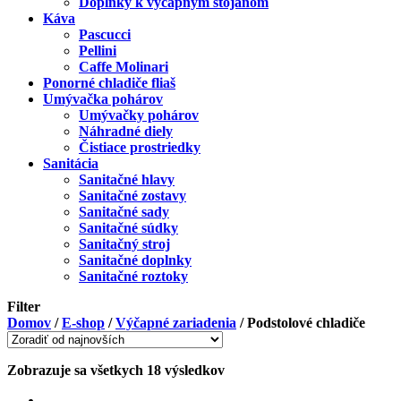
Doplnky k výčapným stojanom
Káva
Pascucci
Pellini
Caffe Molinari
Ponorné chladiče fliaš
Umývačka pohárov
Umývačky pohárov
Náhradné diely
Čistiace prostriedky
Sanitácia
Sanitačné hlavy
Sanitačné zostavy
Sanitačné sady
Sanitačné súdky
Sanitačný stroj
Sanitačné doplnky
Sanitačné roztoky
Filter
Domov
/
E-shop
/
Výčapné zariadenia
/
Podstolové chladiče
Zobrazuje sa všetkych 18 výsledkov